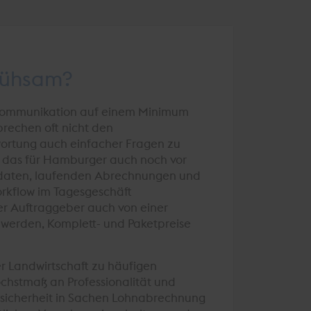
mühsam?
e Kommunikation auf einem Minimum
prechen oft nicht den
wortung auch einfacher Fragen zu
, das für Hamburger auch noch vor
mmdaten, laufenden Abrechnungen und
rkflow im Tagesgeschäft
er Auftraggeber auch von einer
 werden, Komplett- und Paketpreise
r Landwirtschaft zu häufigen
chstmaß an Professionalität und
chtssicherheit in Sachen Lohnabrechnung