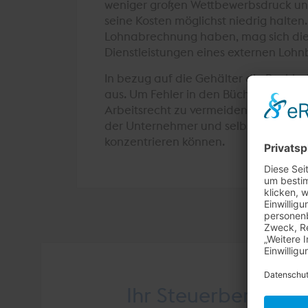
weniger großen Wettbewerbsdruck unt
seine Kosten möglichst niedrig halte
Lohnabrechnung haben, mag sich die
Dienstleistungen eines externen Lohnb
In bezug auf die Gehälter die Buchha
aus. Um Fehler in den Büchern, falsc
Arbeitsrecht zu vermeiden, ist eine h
der Unternehmer und selbst dessen B
konzentrieren können.
Ihr Steuerberater i