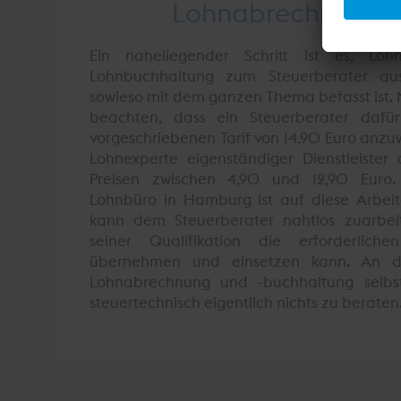
Lohnabrechnung o
Ein naheliegender Schritt ist es, Lo
Lohnbuchhaltung zum Steuerberater aus
sowieso mit dem ganzen Thema befasst ist. N
beachten, dass ein Steuerberater dafür
vorgeschriebenen Tarif von 14,90 Euro anzu
Lohnexperte eigenständiger Dienstleister
Preisen zwischen 4,90 und 12,90 Euro.
Lohnbüro in Hamburg ist auf diese Arbeiten
kann dem Steuerberater nahtlos zuarbei
seiner Qualifikation die erforderlich
übernehmen und einsetzen kann. An d
Lohnabrechnung und -buchhaltung selbst 
steuertechnisch eigentlich nichts zu beraten