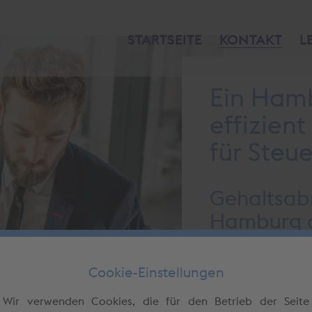
STARTSEITE
KONTAKT
L
Ein Hamb
effizien
für Steu
Gehaltsab
Hamburg a
Die Erstellung de
Full Service fü
Cookie-Einstellungen
Geschäftsmodel
Wir verwenden Cookies, die für den Betrieb der Seite
Lohnabrechnung