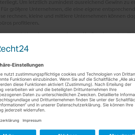
erliegt. Um letztlich zumindest ausreichend Gewinn zu e
n. Für größere Unternehmen, die eine eigene entspreche
se rechnen, kleine und mittlere Unternehmen können da
üros profitieren.
ltung und Abrechnung aus eigener Kraft zu bewerkstellige
he Abrechnungen und womöglich noch Gesetzesverstöße im
ohe, stets auf dem aktuellen Stand zu haltende Fach- und 
üro- und Verwaltungskräfte sollten sich aber konsequent
st zu teuer?