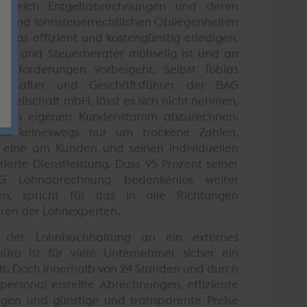
Bereich Entgeltabrechnungen und deren
s- und lohnsteuerrechtlichen Obliegenheiten
 das effizient und kostengünstig erledigen,
mer und Steuerberater mühselig ist und an
 Anforderungen vorbeigeht. Selbst Tobias
llschafter und Geschäftsführer der BAG
sellschaft mbH, lässt es sich nicht nehmen,
einen eigenen Kundenstamm abzurechnen.
 es keineswegs nur um trockene Zahlen,
eine am Kunden und seinen individuellen
tierte Dienstleistung. Dass 95 Prozent seiner
 Lohnabrechnung bedenkenlos weiter
n, spricht für das in alle Richtungen
eren der Lohnexperten.
 der Lohnbuchhaltung an ein externes
ro ist für viele Unternehmer sicher ein
tt. Doch innerhalb von 24 Stunden und durch
hpersonal erstellte Abrechnungen, effiziente
ngen und günstige und transparente Preise