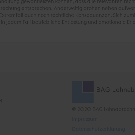
hhaltung gewährleisten können, dass alle relevanten rec
prechung entsprechen. Anderweitig drohen neben aufwe
xtremfall auch noch rechtliche Konsequenzen. Sich zumin
 in jedem Fall betriebliche Entlastung und emotionale Erl
H
© 2020 BAG Lohnabrechn
Impressum
Datenschutzerklärung