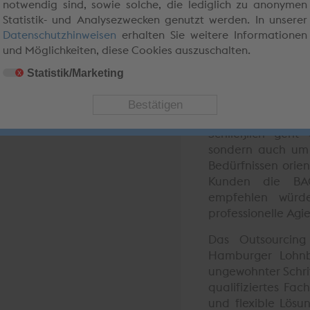
notwendig sind, sowie solche, die lediglich zu anonymen
Erfahrungen im 
Statistik- und Analysezwecken genutzt werden. In unserer
sozialversicherung
Datenschutzhinweisen
erhalten Sie weitere Informationen
kann das Lohnbüro
und Möglichkeiten, diese Cookies auszuschalten.
was für Unterneh
den eigentlichen
Statistik/Marketing
x
Nikolaides, Gese
Lohnabrechnungsge
noch selbst für 
Schließlich geht
sondern auch um 
Bedürfnissen orien
Kunden die BAG
empfehlen würde
professionelle Agi
Das Outsourcing
Hamburger Lohnbü
ungewohnter Schri
qualifiziertes Fac
und flexible Lösu