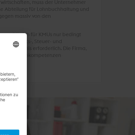
rwirtschaften, muss der Unternehmer
nde Abteilung für Lohnbuchhaltung und
gegen massiv von den
n, zahlt sich für KMUs nur bedingt
 Wirtschafts-, Steuer- und
Sachkenntnis erforderlich. Die Firma,
 auf ihre Kernkompetenzen