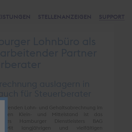
EISTUNGEN
STELLENANZEIGEN
SUPPORT
urger Lohnbüro als
t arbeitender Partner
erberater
rechnung auslagern in
uch für Steuerberater
r laufenden Lohn- und Gehaltsabrechnung im
r den Klein- und Mittelstand ist das
l des Hamburger Dienstleisters BAG
. Mit langjährigen und vielfältigen