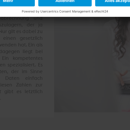
utsourcen!
hnabrechnung und
zulagern, der ja
ur gilt es dabei zu
 einen gesetzlich
wenden hat. Ein als
 dagegen liegt bei
 Ein kompetentes
 spezialisiert. Es
ten, der im Sinne
en Daten einfach
iesen Zahlen zur
gibt es letztlich
.