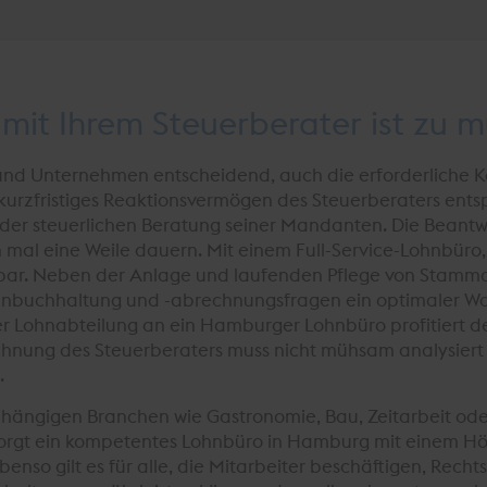
mit Ihrem Steuerberater ist zu 
e und Unternehmen entscheidend, auch die erforderlich
 kurzfristiges Reaktionsvermögen des Steuerberaters ents
 der steuerlichen Beratung seiner Mandanten. Die Beant
mal eine Weile dauern. Mit einem Full-Service-Lohnbüro
reichbar. Neben der Anlage und laufenden Pflege von Sta
Lohnbuchhaltung und -abrechnungsfragen ein optimaler Wo
er Lohnabteilung an ein Hamburger Lohnbüro profitiert d
chnung des Steuerberaters muss nicht mühsam analysiert
.
hängigen Branchen wie Gastronomie, Bau, Zeitarbeit ode
sorgt ein kompetentes Lohnbüro in Hamburg mit einem Hö
 Ebenso gilt es für alle, die Mitarbeiter beschäftigen, Re